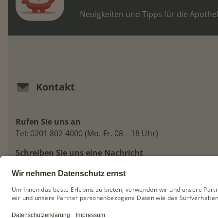
Neuigkeiten und Tipps für die Apothe
Kontakt
Rufen Sie uns an
Tel:
0201 802-4000
(Mo.-Fr. 08 – 18 Uhr)
Schreiben Sie uns eine Nachricht
anfragen@zukunftspakt-apotheke.de
Kontaktformular