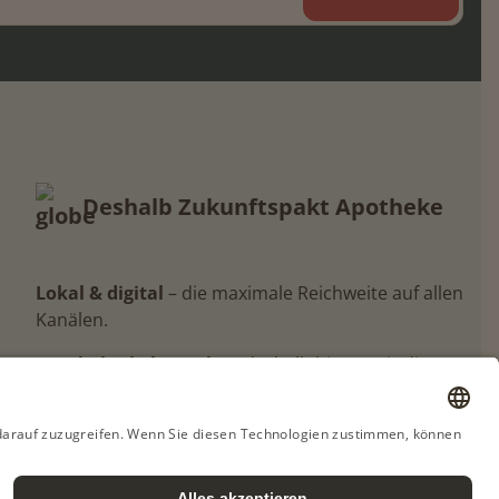
Deshalb Zukunftspakt Apotheke
Lokal & digital
– die maximale Reichweite auf allen
Kanälen.
Apothekerbeherrscht
– deshalb bieten wir die
Gesamtlösung aus einer Hand
Persönlich
– unser Kundenservice plant mit Ihnen,
Ihren individuellen Auftritt, nach Ihren
Bedürfnissen